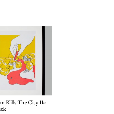
m Kills The City II«
uck