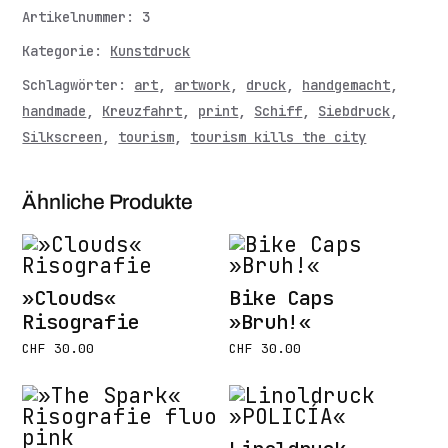
Artikelnummer:
3
Kategorie:
Kunstdruck
Schlagwörter:
art
,
artwork
,
druck
,
handgemacht
,
handmade
,
Kreuzfahrt
,
print
,
Schiff
,
Siebdruck
,
Silkscreen
,
tourism
,
tourism kills the city
Ähnliche Produkte
»Clouds«
Bike Caps
Risografie
»Bruh!«
CHF
30.00
CHF
30.00